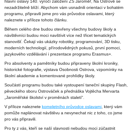
hlavní oslavy 140. výročí založení ZŠ Jaroměř, Na Ostrově se
nezadržitelně blíží. Abychom vám usnadnili orientaci v bohatém
programu, připravili jsme pro vás průvodce oslavami, který
naleznete v příloze tohoto článku.
Během celého dne budou otevřeny všechny budovy školy a
návštěvníci budou moci navštívit více než třicet tematických
stanovišť. Čekají vás ukázky robotiky, programování, 3D tisku,
moderních technologií, přírodovědných pokusů, první pomoci,
jazykového vzdělávání i prezentace programu Erasmus+.
Pro absolventy a pamětníky budou připraveny školní kroniky,
historické fotografie, výstava Osobnosti Ostrova, vzpomínky na
školní akademie a komentované prohlídky školy.
Součástí programu budou také vystoupení taneční skupiny Flash,
pěveckého sboru Ostrováček a přednáška Vojtěcha Mervarta
„Jaroměřské školství v proměnách staletí“.
V příloze naleznete
kompletního průvodce oslavami
, který vám
pomůže naplánovat návštěvu a nevynechat nic z toho, co jsme
pro vás připravili.
Pro ty z vás, kteří se naší slavnosti nebudou moci zúčastnit