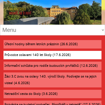
Úřední hodiny během letních prázdnin (26.6.2026)
Průvodce oslavami 140 let školy (17.6.2026)
Informační schůzka pro rodiče budoucích prvňáčků (12.6.2026)
Žáci 3.C zvou na oslavy 140. výročí školy. Podívejte se na jejich
videa! (4.6.2026)
Netradiční cesta do školy (3.6.2026)
Pozvánka na hudební podvečer „Písničkáři v zahradě“ (27.5.2026)