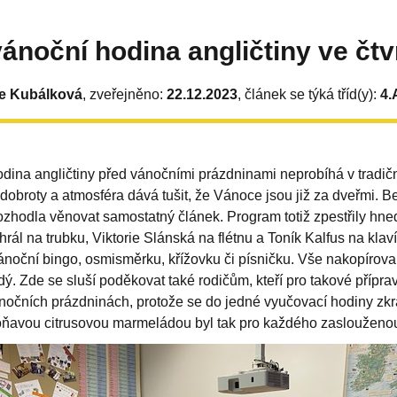
ánoční hodina angličtiny ve čt
e Kubálková
, zveřejněno:
22.12.2023
, článek se týká tříd(y):
4.
dina angličtiny před vánočními prázdninami neprobíhá v tradi
í dobroty a atmosféra dává tušit, že Vánoce jsou již za dveřmi. Be
rozhodla věnovat samostatný článek. Program totiž zpestřily hn
rál na trubku, Viktorie Slánská na flétnu a Toník Kalfus na klav
vánoční bingo, osmisměrku, křížovku či písničku. Vše nakopírov
ý. Zde se sluší poděkovat také rodičům, kteří pro takové přípra
nočních prázdninách, protože se do jedné vyučovací hodiny zkr
voňavou citrusovou marmeládou byl tak pro každého zaslouženou