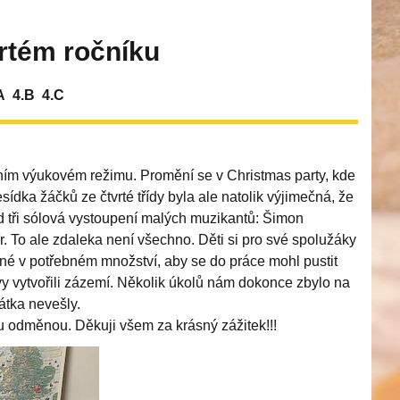
vrtém ročníku
A
4.B
4.C
čním výukovém režimu. Promění se v Christmas party, kde
sídka žáčků ze čtvrté třídy byla ale natolik výjimečná, že
ed tři sólová vystoupení malých muzikantů: Šimon
ír. To ale zdaleka není všechno. Děti si pro své spolužáky
ané v potřebném množství, aby se do práce mohl pustit
vy vytvořili zázemí. Několik úkolů nám dokonce zbylo na
átka nevešly.
 odměnou. Děkuji všem za krásný zážitek!!!