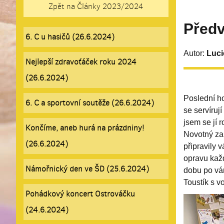
Zpět na Články 2023/2024
Předv
6. C u hasičů (26.6.2024)
Autor:
Luci
Nejlepší zdravoťáček roku 2024
(26.6.2024)
Poslední ho
6. C a sportovní soutěže (26.6.2024)
se servíruj
jsem se jí 
Končíme, aneb hurá na prázdniny!
Novotný zah
(26.6.2024)
připravily 
opravu každ
Námořnický den ve ŠD (25.6.2024)
dobu po vá
Toustík s 
Pohádkový koncert Ostrováčku
(24.6.2024)