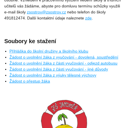
učitelů vás žádáme, abyste pro domluvu termínu schůzky využili
e-mail školy
zsostrov@zsostrov.cz
nebo telefon do školy
491812474. Další kontaktní údaje naleznete
zde
.
Soubory ke stažení
Přihláška do školní družiny a školního klubu
Žádost o uvolnění žáka z vyučování - dovolená, soustředění
Žádost o uvolnění žáka z části vyučování - odjezd autobusu
Žádost o uvolnění žáka z části vyučování - jiné důvody
Žádost o uvolnění žáka z výuky tělesné výchovy
Žádost o přestup žáka