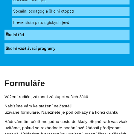
Sociální pedagog a školní etoped
Preventista patologických jevů
Školní řád
Školní vzdělávací programy
Formuláře
Vážení rodiče, zákonní zástupci našich žáků
Nabízíme vám ke stažení nejčastěji
užívané formuláře. Naleznete je pod odkazy na konci článku.
Rádi vám tím ušetříme jednu cestu do školy. Stejně rádi vás však
uvítáme, pokud se rozhodnete podání své žádosti předjednat
osobně. Vzhledem k pracovnímu vytížení vedení školy a třídních