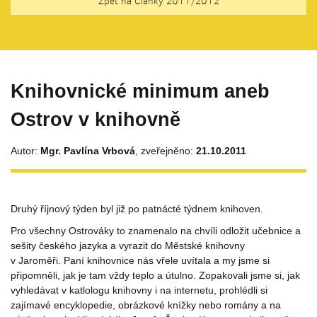
Zpět na Články 2011/2012
Knihovnické minimum aneb
Ostrov v knihovně
Autor:
Mgr. Pavlína Vrbová
, zveřejněno:
21.10.2011
Druhý říjnový týden byl již po patnácté týdnem knihoven.
Pro všechny Ostrováky to znamenalo na chvíli odložit učebnice a
sešity českého jazyka a vyrazit do Městské knihovny
v Jaroměři. Paní knihovnice nás vřele uvítala a my jsme si
připomněli, jak je tam vždy teplo a útulno. Zopakovali jsme si, jak
vyhledávat v katlologu knihovny i na internetu, prohlédli si
zajímavé encyklopedie, obrázkové knížky nebo romány a na