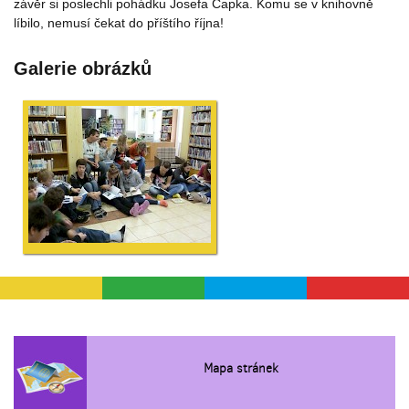
závěr si poslechli pohádku Josefa Čapka. Komu se v knihovně
líbilo, nemusí čekat do příštího října!
Galerie obrázků
Mapa stránek