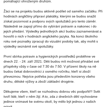
pomáhající ohroženým druhům.
Žáci se na projektu budou aktivně podílet od samého začátku. Při
hodinách angličtiny připraví plakátky, kterými se budou snažit
získat pozornost a podporu svých spolužáků pro tento záměr.
Následně se zapojí přímo do vybírání potravin a nakonec i do
jejich předání. Výsledky jednotlivých akcí budou zaznamenávat a
hovořit o nich v hodinách anglického jazyka. Na konci školního
roku své poznatky zpracují do vizuální podoby tak, aby mohli s
výsledky seznámit své spolužáky.
První sbírka potravin a hygienických prostředků proběhne ve
dnech 22. - 24. září 2021. Děti budou mít možnost přinášet své
příspěvky vždy v čase od 7:30 do 7:50. V přízemí školy na ně
budou čekat dobrovolníci z osmého ročníku, kteří si zboží
převezmou. Nejvíce potřeba jsou především konzervy všeho
druhu, dětské výživy a zboží základní drogérie.
Děkujeme všem, kteří se rozhodnou dobrou věc podpořit!!! Svět
tvoří lidé, kteří v něm žijí. A to, zda z dnešních dětí vychováme
jedince vnímavé ke svému okolí, by mělo být jednou z našich
priorit.