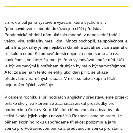
Již rok a půl jsme vystaveni výzvám, které bychom si v
"předcovidovém" období dokázali jen stěží představit.
Pandemické období nám ukázalo mnohé, v neposlední řadě i
velkou vlnu solidarity mezi lidmi. Mnozí pochopili, že společnost je
tak silná, jak silný je její nejslabší článek a začali se více zajímat o
lidi kolem sebe. K zodpovědnosti nejen za sebe samé ale i za
společnost, ve které žijeme, je třeba vychovávat i naše děti. Učit
je být vnímavými k potřebám druhých by mělo být samozřejmostí.
A to, zda se nám tento nelehký úkol daří plnit, se ukáže
především v náročných situací. V nich se totiž skupina těch
nejohroženějších zvětšuje...
V osmém ročníku si při hodinách angličtiny představujeme projekt
britské školy, ve kterém se žáci snaží získat prostředky pro
partnerskou školu v Keni. Děti toto téma zaujalo a byla by tak
velká škoda jejich zájmu nevyužít:-) Rozhodli jsme se proto, že
během školního roku uspořádáme tři akce: podzimní a jarní
sbírku pro Potravinovou banku a předvánoční sbírku pro stanici