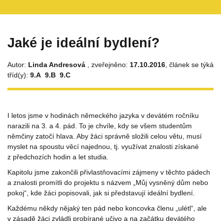
Jaké je ideální bydlení?
Autor:
Linda Andresová
, zveřejněno:
17.10.2016
, článek se týká
tříd(y):
9.A
9.B
9.C
I letos jsme v hodinách německého jazyka v devátém ročníku
narazili na 3. a 4. pád. To je chvíle, kdy se všem studentům
němčiny zatočí hlava. Aby žáci správně složili celou větu, musí
myslet na spoustu věcí najednou, tj. využívat znalosti získané
z předchozích hodin a let studia.
Kapitolu jsme zakončili přivlastňovacími zájmeny v těchto pádech
a znalosti promítli do projektu s názvem „Můj vysněný dům nebo
pokoj“, kde žáci popisovali, jak si představují ideální bydlení.
Každému někdy nějaký ten pád nebo koncovka členu „ulétl“, ale
v zásadě žáci zvládli probírané učivo a na začátku devátého