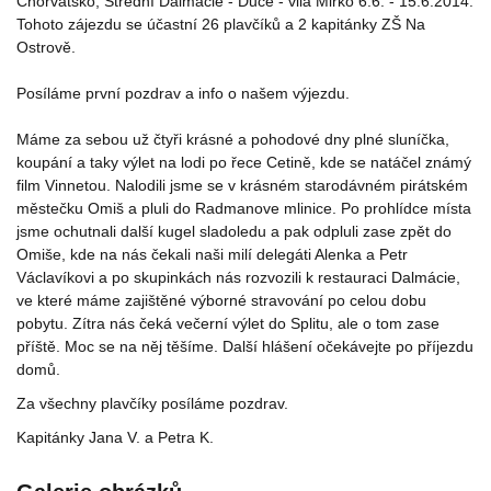
Chorvatsko, Střední Dalmácie - Duče - vila Mirko 6.6. - 15.6.2014.
Tohoto zájezdu se účastní 26 plavčíků a 2 kapitánky ZŠ Na
Ostrově.
Posíláme první pozdrav a info o našem výjezdu.
Máme za sebou už čtyři krásné a pohodové dny plné sluníčka,
koupání a taky výlet na lodi po řece Cetině, kde se natáčel známý
film Vinnetou. Nalodili jsme se v krásném starodávném pirátském
městečku Omiš a pluli do Radmanove mlinice. Po prohlídce místa
jsme ochutnali další kugel sladoledu a pak odpluli zase zpět do
Omiše, kde na nás čekali naši milí delegáti Alenka a Petr
Václavíkovi a po skupinkách nás rozvozili k restauraci Dalmácie,
ve které máme zajištěné výborné stravování po celou dobu
pobytu. Zítra nás čeká večerní výlet do Splitu, ale o tom zase
příště. Moc se na něj těšíme. Další hlášení očekávejte po příjezdu
domů.
Za všechny plavčíky posíláme pozdrav.
Kapitánky Jana V. a Petra K.