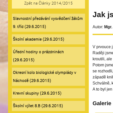
Zpět na Články 2014/2015
Jak j
Slavnostní předávání vysvědčení žákům
9. tříd (29.6.2015)
Autor:
Mgr.
Školní akademie (29.6.2015)
V prvouce j
Úřední hodiny o prázdninách
Raději jsme
kroutili, al
(29.6.2015)
Potom jsme 
se rozhodli
Okresní kolo biologické olympiády v
západě knih
Náchodě (29.6.2015)
Schválně, k
A to byl je
Krevní skupiny (29.6.2015)
Galerie
Školní výlet 8.B (29.6.2015)