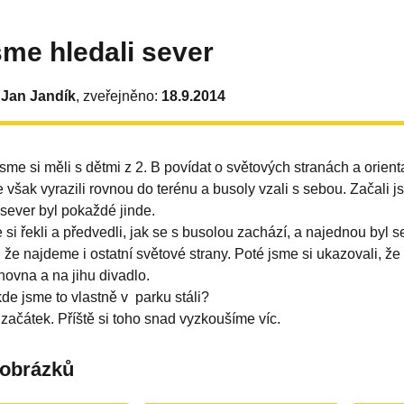
sme hledali sever
 Jan Jandík
, zveřejněno:
18.9.2014
sme si měli s dětmi z 2. B povídat o světových stranách a orie
 však vyrazili rovnou do terénu a busoly vzali s sebou. Začali js
e sever byl pokaždé jinde.
si řekli a předvedli, jak se s busolou zachází, a najednou byl 
, že najdeme i ostatní světové strany. Poté jsme si ukazovali, ž
ovna a na jihu divadlo.
de jsme to vlastně v parku stáli?
n začátek. Příště si toho snad vyzkoušíme víc.
 obrázků