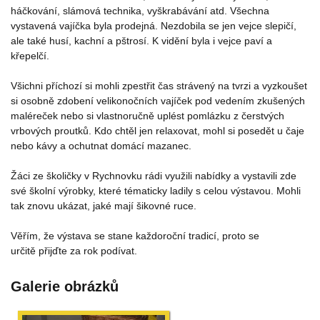
háčkování, slámová technika, vyškrabávání atd. Všechna
vystavená vajíčka byla prodejná. Nezdobila se jen vejce slepičí,
ale také husí, kachní a pštrosí. K vidění byla i vejce paví a
křepelčí.
Všichni příchozí si mohli zpestřit čas strávený na tvrzi a vyzkoušet
si osobně zdobení velikonočních vajíček pod vedením zkušených
maléreček nebo si vlastnoručně uplést pomlázku z čerstvých
vrbových proutků. Kdo chtěl jen relaxovat, mohl si posedět u čaje
nebo kávy a ochutnat domácí mazanec.
Žáci ze školičky v Rychnovku rádi využili nabídky a vystavili zde
své školní výrobky, které tématicky ladily s celou výstavou. Mohli
tak znovu ukázat, jaké mají šikovné ruce.
Věřím, že výstava se stane každoroční tradicí, proto se
určitě přijďte za rok podívat.
Galerie obrázků